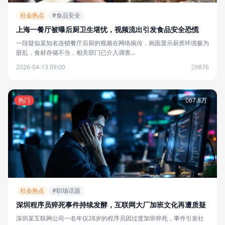
社会热点
#食品安全
上海一餐厅被曝后厨卫生堪忧，视频流出引发食品安全恐慌
一段疑似某知名连锁餐厅后厨的视频在网络疯传，画面显示厨房环境极为
脏乱，食材存储不当，相关部门已介入调查...
2026-04-13 09:00
9876
热门
67.8万
社会热点
#职场话题
深圳程序员猝死事件持续发酵，互联网大厂加班文化再遭质疑
深圳某互联网公司一名年仅28岁的程序员因过度加班猝死，事件引发社