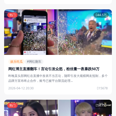
热门
44.5万
娱乐吃瓜
#网红翻车
网红博主直播翻车！言论引发众怒，粉丝量一夜暴跌50万
昨晚某头部网红在直播中发表不当言论，随即引发大规模网友抵制，多个
品牌方宣布终止合作，账号已被平台限流处理...
2026-04-12 20:30
15678
热门
56.7万