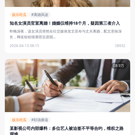
娱乐吃瓜
#离婚风波
知名女演员官宣离婚！婚姻仅维持18个月，疑因第三者介入
昨晚深夜，该女演员突然在社交媒体发文宣布与丈夫离婚，配文意味深
长，网友纷纷猜测背后原因...
2026-04-13 08:15
8932
8.9万
娱乐吃瓜
#职场撕逼
某影视公司内部爆料：多位艺人被迫签不平等合约，维权之路
艰难