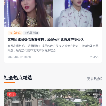
娱乐吃瓜
#明星丑闻
某男团成员疑似吸毒被捕，经纪公司紧急发声明否认
有网友爆料称，某男团核心成员昨晚在某夜店被警方带走，疑似涉及毒品
问题，经纪公司随即发表声明称系误会...
2026-04-12 18:00
23456
社会热点精选
更多热点
热门
23.4万