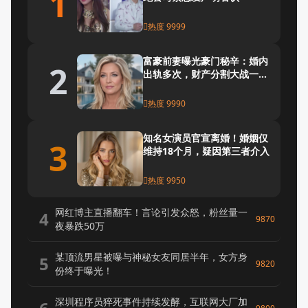
1
热度 9999
富豪前妻曝光豪门秘辛：婚内
2
出轨多次，财产分割大战一触
即发
热度 9990
知名女演员官宣离婚！婚姻仅
3
维持18个月，疑因第三者介入
热度 9950
网红博主直播翻车！言论引发众怒，粉丝量一
4
9870
夜暴跌50万
某顶流男星被曝与神秘女友同居半年，女方身
5
9820
份终于曝光！
深圳程序员猝死事件持续发酵，互联网大厂加