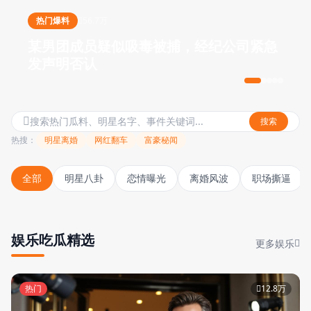
热门爆料
56.7万
某男团成员疑似吸毒被捕，经纪公司紧急
发声明否认
搜索
热搜：
明星离婚
网红翻车
富豪秘闻
全部
明星八卦
恋情曝光
离婚风波
职场撕逼
娱乐吃瓜精选
更多娱乐
热门
12.8万