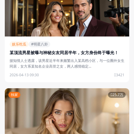
娱乐吃瓜
#明星八卦
某顶流男星被曝与神秘女友同居半年，女方身份终于曝光！
据知情人士透露，该男星近半年来频繁出入某高档小区，与一位圈外女生
同居，女方系某知名企业高管之女，两人感情稳定...
2026-04-13 09:30
3421
独家
25.7万