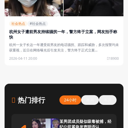
社会热点
#社会热点
杭州女子遭前男友持续骚扰一年，警方终于立案，网友拍手称
快
杭州一女子长达一年遭受前男友的电话骚扰、跟踪和威胁，多次报警均未
获重视，近日在网络曝光后引发关注，警方终于正式立案...
2026-04-11 20:00
18900
热门排行
24小时
本周
本月
某男团成员疑似吸毒被捕，经
纪公司紧急发声明否认