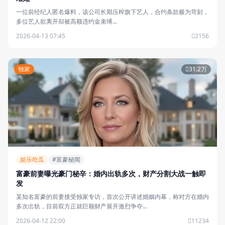
一位前经纪人匿名爆料，该公司长期压榨旗下艺人，合约条款极为苛刻，
多位艺人欲离开却被高额违约金束缚...
2026-04-13 07:45
2156
独家
31.2万
娱乐吃瓜
#富豪秘闻
富豪前妻曝光豪门秘辛：婚内出轨多次，财产分割大战一触即
发
某知名富豪的前妻接受独家专访，首次公开讲述婚姻内幕，称对方在婚内
多次出轨，目前双方正就巨额财产展开激烈争夺...
2026-04-12 22:00
11234