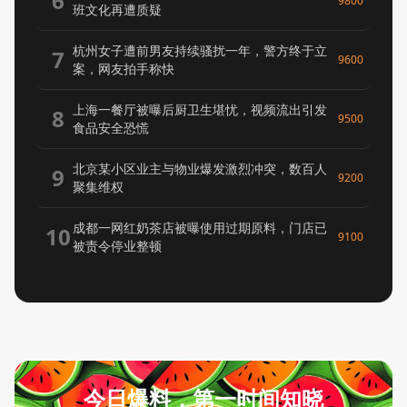
6
9800
班文化再遭质疑
杭州女子遭前男友持续骚扰一年，警方终于立
7
9600
案，网友拍手称快
上海一餐厅被曝后厨卫生堪忧，视频流出引发
8
9500
食品安全恐慌
北京某小区业主与物业爆发激烈冲突，数百人
9
9200
聚集维权
成都一网红奶茶店被曝使用过期原料，门店已
10
9100
被责令停业整顿
今日爆料，第一时间知晓