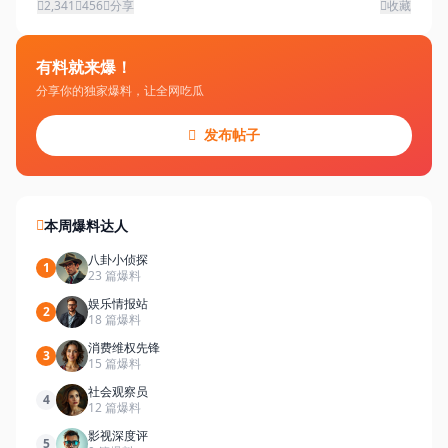
2,341
456
分享
收藏
有料就来爆！
分享你的独家爆料，让全网吃瓜
发布帖子
本周爆料达人
八卦小侦探
1
23 篇爆料
娱乐情报站
2
18 篇爆料
消费维权先锋
3
15 篇爆料
社会观察员
4
12 篇爆料
影视深度评
5