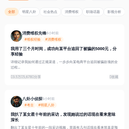
全部
明星八卦
社会热点
消费维权
职场话题
影视分析
消费维权先锋
8小时前
#维权经验
#消费维权
我用了三个月时间，成功向某平台追回了被骗的5000元，分
享经验
详细记录我如何通过正规渠道，一步步向某电商平台追回被骗款项的全
过程...
3.5万
5,678
分享
收藏
八卦小侦探
6小时前
#考古
#明星八卦
我扒了某女星十年前的采访，发现她说过的话现在看来意味
深长
翻出了某女星十年前的一段采访视频，里面有几句话现在看来简直是预