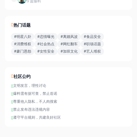
9 篇爆料
热门话题
#明星八卦
#恋情曝光
#离婚风波
#食品安全
#消费维权
#社会热点
#网红翻车
#职场话题
#豪门恩怨
#女性安全
#加班文化
#艺人维权
社区公约
文明发言，理性讨论
爆料需有据可查，禁止造谣
尊重他人隐私，不人肉搜索
禁止发布违法违规内容
遵守平台规则，共建良好社区