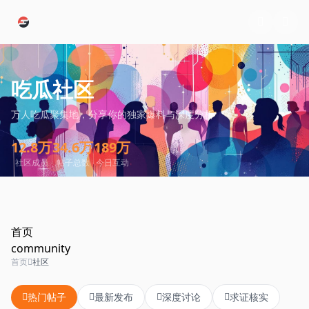
跳过导航
吃瓜社区
万人吃瓜聚集地，分享你的独家爆料与深度分析
12.8万
34.6万
189万
社区成员
帖子总数
今日互动
首页
community
首页
社区
热门帖子
最新发布
深度讨论
求证核实