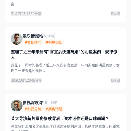
言...
1.2万
3,456
分享
收藏
娱乐情报站
2小时前
#数据整理
#明星婚姻
整理了近三年来所有"官宣后快速离婚"的明星案例，规律惊
人
我花了一周时间整理了近三年来所有官宣后一年内离婚的明星案例，发
现了一些有趣的规律...
8,923
1,234
分享
收藏
影视深度评
10小时前
#影视分析
#票房话题
某大导演新片票房惨败背后：资本运作还是口碑崩塌？
深度解析某知名导演最新作品票房惨败的原因，从制作到宣发，问题究