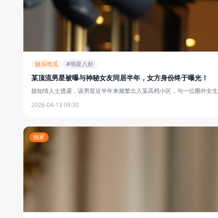
娱乐吃瓜
#明星八卦
某顶流男星被曝与神秘女友同居半年，女方身份终于曝光！
据知情人士透露，该男星近半年来频繁出入某高档小区，与一位圈外女生同
2026-04-13 09:30
独家