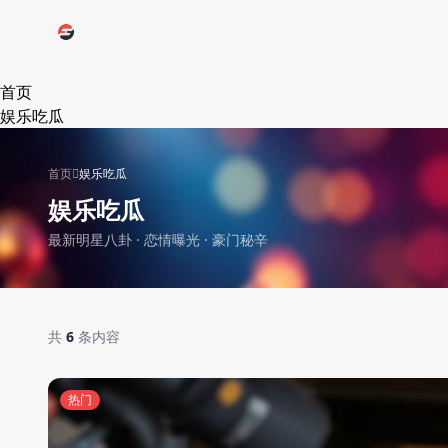
跳过导航
首页
娱乐吃瓜
首页
娱乐吃瓜
娱乐吃瓜
最新明星八卦 · 恋情曝光 · 豪门秘辛
共
6
条内容
热门