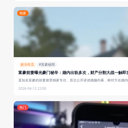
独家
娱乐吃瓜
#富豪秘闻
富豪前妻曝光豪门秘辛：婚内出轨多次，财产分割大战一触即
某知名富豪的前妻接受独家专访，首次公开讲述婚姻内幕，称对方在婚内多
2026-04-12 22:00
热门