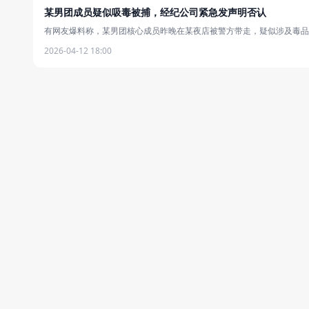
某男团成员疑似吸毒被捕，经纪公司紧急发声明否认
有网友爆料称，某男团核心成员昨晚在某夜店被警方带走，疑似涉及毒品问
2026-04-12 18:00