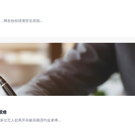
网友纷纷猜测背后原因...
艰难
位艺人欲离开却被高额违约金束缚...