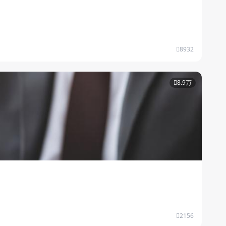
8932
8.9万
2156