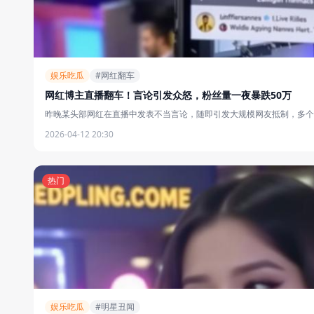
娱乐吃瓜
#网红翻车
网红博主直播翻车！言论引发众怒，粉丝量一夜暴跌50万
昨晚某头部网红在直播中发表不当言论，随即引发大规模网友抵制，多个品
2026-04-12 20:30
热门
娱乐吃瓜
#明星丑闻