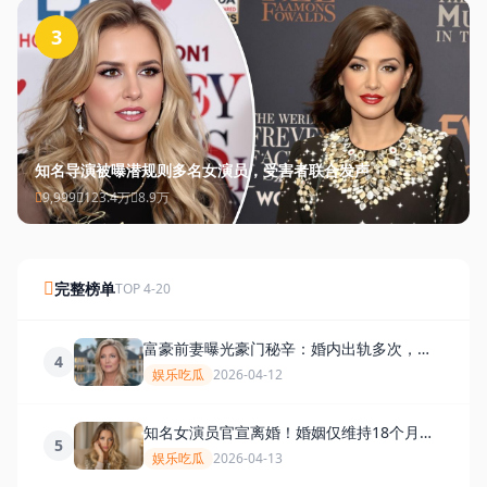
3
知名导演被曝潜规则多名女演员，受害者联合发声
9,999
123.4万
8.9万
完整榜单
TOP 4-20
富豪前妻曝光豪门秘辛：婚内出轨多次，财
4
产分割大战一触即发
娱乐吃瓜
2026-04-12
知名女演员官宣离婚！婚姻仅维持18个月，
5
疑因第三者介入
娱乐吃瓜
2026-04-13