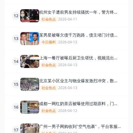
杭州女子遭前男友持续骚扰一年，警方终于
12
立案，网友拍手称快
社会热点
2026-04-11
某男星被曝欠债千万跑路，债主堵门讨债现
13
场曝光
今日爆料
2026-04-13
上海一餐厅被曝后厨卫生堪忧，视频流出引
14
发食品安全恐慌
社会热点
2026-04-13
北京某小区业主与物业爆发激烈冲突，数百
15
人聚集维权
社会热点
2026-04-13
成都一网红奶茶店被曝使用过期原料，门店
16
已被责令停业整顿
社会热点
2026-04-12
广州一男子网购收到"空气包裹"，平台客服
17
态度恶劣引众怒