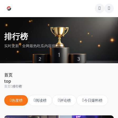
跳过导航
排行榜
实时更新 · 全网最热吃瓜内容排行
首页
top
首页
排行榜
热度榜
阅读榜
评论榜
今日爆料榜