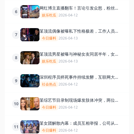
网红博主直播翻车！言论引发众怒，粉丝量
6
一夜暴跌50万
娱乐吃瓜
2026-04-12
某顶流偶像被曝私下性格极差，工作人员集
7
体发声
今日爆料
2026-04-13
某顶流男星被曝与神秘女友同居半年，女方
8
身份终于曝光！
娱乐吃瓜
2026-04-13
深圳程序员猝死事件持续发酵，互联网大厂
9
加班文化再遭质疑
社会热点
2026-04-12
某综艺节目录制现场爆发肢体冲突，两位嘉
10
宾大打出手
今日爆料
2026-04-12
某女团解散内幕：成员互相举报，公司从中
11
渔利
今日爆料
2026-04-12