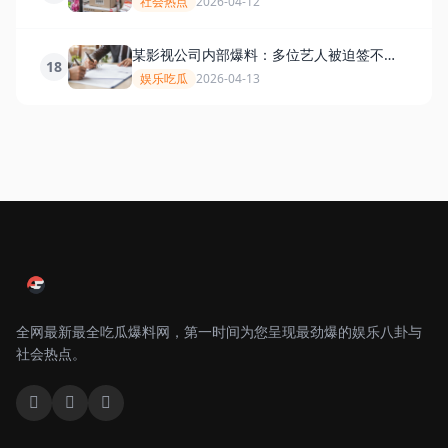
社会热点
2026-04-12
某影视公司内部爆料：多位艺人被迫签不平
18
等合约，维权之路艰难
娱乐吃瓜
2026-04-13
全网最新最全吃瓜爆料网，第一时间为您呈现最劲爆的娱乐八卦与
社会热点。