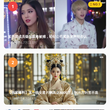
NO.1
1
某男团成员疑似吸毒被捕，经纪公司紧急发声明否认
9,999
56.7万
2.3万
2
【独家爆料】某一线女星片酬高达8000万，制片方叫苦不迭
9,999
89.2万
4.6万