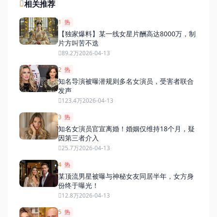
相关推荐
1
热
【独家爆料】某一线女星片酬高达8000万，制
片方叫苦不迭
89.2万
2026-04-13
2
热
知名导演被曝潜规则多名女演员，受害者联合
发声
123.4万
2026-04-13
3
热
知名女演员官宣离婚！婚姻仅维持18个月，疑
因第三者介入
25.7万
2026-04-13
4
热
某顶流男星被曝与神秘女友同居半年，女方身
份终于曝光！
12.8万
2026-04-13
5
热