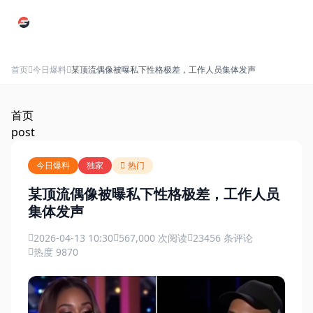
跳过导航
首页
今日爆料
某顶流偶像被曝私下性格极差，工作人员集体发声
首页
post
今日爆料
独家
热门
某顶流偶像被曝私下性格极差，工作人员
集体发声
2026-04-13 10:30
567,000 次阅读
23456 条评论
热度 9870