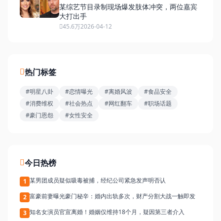
某综艺节目录制现场爆发肢体冲突，两位嘉宾
大打出手
45.6万
2026-04-12
热门标签
#明星八卦
#恋情曝光
#离婚风波
#食品安全
#消费维权
#社会热点
#网红翻车
#职场话题
#豪门恩怨
#女性安全
今日热榜
某男团成员疑似吸毒被捕，经纪公司紧急发声明否认
1
富豪前妻曝光豪门秘辛：婚内出轨多次，财产分割大战一触即发
2
知名女演员官宣离婚！婚姻仅维持18个月，疑因第三者介入
3