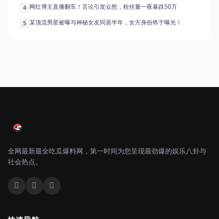
网红博主直播翻车！言论引发众怒，粉丝量一夜暴跌50万
4
某顶流男星被曝与神秘女友同居半年，女方身份终于曝光！
5
全网最新最全吃瓜爆料网，第一时间为您呈现最劲爆的娱乐八卦与
社会热点。