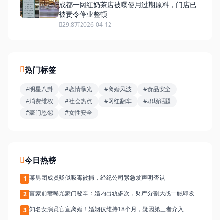
成都一网红奶茶店被曝使用过期原料，门店已
被责令停业整顿
29.8万
2026-04-12
热门标签
#明星八卦
#恋情曝光
#离婚风波
#食品安全
#消费维权
#社会热点
#网红翻车
#职场话题
#豪门恩怨
#女性安全
今日热榜
某男团成员疑似吸毒被捕，经纪公司紧急发声明否认
1
富豪前妻曝光豪门秘辛：婚内出轨多次，财产分割大战一触即发
2
知名女演员官宣离婚！婚姻仅维持18个月，疑因第三者介入
3