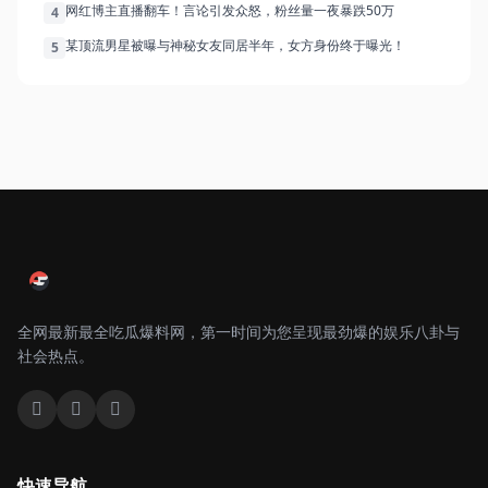
网红博主直播翻车！言论引发众怒，粉丝量一夜暴跌50万
4
某顶流男星被曝与神秘女友同居半年，女方身份终于曝光！
5
全网最新最全吃瓜爆料网，第一时间为您呈现最劲爆的娱乐八卦与
社会热点。
快速导航