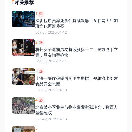
相关推荐
1
热
深圳程序员猝死事件持续发酵，互联网大厂加
班文化再遭质疑
67.8万
2026-04-12
2
热
杭州女子遭前男友持续骚扰一年，警方终于立
案，网友拍手称快
44.5万
2026-04-11
3
热
上海一餐厅被曝后厨卫生堪忧，视频流出引发
食品安全恐慌
38.9万
2026-04-13
4
热
北京某小区业主与物业爆发激烈冲突，数百人
聚集维权
23.4万
2026-04-13
5