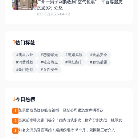
广州一男子网购收到"空气包裹"，平台客服态
度恶劣引众怒
15.6万
2026-04-12
热门标签
#明星八卦
#恋情曝光
#离婚风波
#食品安全
#消费维权
#社会热点
#网红翻车
#职场话题
#豪门恩怨
#女性安全
今日热榜
某男团成员疑似吸毒被捕，经纪公司紧急发声明否认
1
富豪前妻曝光豪门秘辛：婚内出轨多次，财产分割大战一触即发
2
知名女演员官宣离婚！婚姻仅维持18个月，疑因第三者介入
3