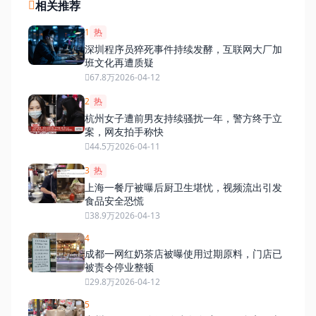
相关推荐
1
热
深圳程序员猝死事件持续发酵，互联网大厂加
班文化再遭质疑
67.8万
2026-04-12
2
热
杭州女子遭前男友持续骚扰一年，警方终于立
案，网友拍手称快
44.5万
2026-04-11
3
热
上海一餐厅被曝后厨卫生堪忧，视频流出引发
食品安全恐慌
38.9万
2026-04-13
4
成都一网红奶茶店被曝使用过期原料，门店已
被责令停业整顿
29.8万
2026-04-12
5