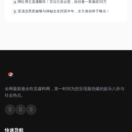
网红博主直播翻车！言论引发众怒，粉丝量一夜暴跌50万
4
某顶流男星被曝与神秘女友同居半年，女方身份终于曝光！
5
全网最新最全吃瓜爆料网，第一时间为您呈现最劲爆的娱乐八卦与
社会热点。
快速导航