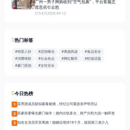
广州一男子网购收到"空气包裹"，平台客服态
度恶劣引众怒
15.6万
2026-04-12
热门标签
#明星八卦
#恋情曝光
#离婚风波
#食品安全
#消费维权
#社会热点
#网红翻车
#职场话题
#豪门恩怨
#女性安全
今日热榜
某男团成员疑似吸毒被捕，经纪公司紧急发声明否认
1
富豪前妻曝光豪门秘辛：婚内出轨多次，财产分割大战一触即发
2
知名女演员官宣离婚！婚姻仅维持18个月，疑因第三者介入
3