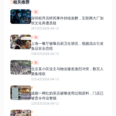
相关推荐
1
热
深圳程序员猝死事件持续发酵，互联网大厂加
班文化再遭质疑
67.8万
2026-04-12
2
热
上海一餐厅被曝后厨卫生堪忧，视频流出引发
食品安全恐慌
38.9万
2026-04-13
3
热
北京某小区业主与物业爆发激烈冲突，数百人
聚集维权
23.4万
2026-04-13
4
成都一网红奶茶店被曝使用过期原料，门店已
被责令停业整顿
29.8万
2026-04-12
5