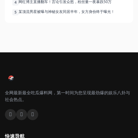
网红博主直播翻车！言论引发众怒，粉丝量一夜暴跌50万
4
某顶流男星被曝与神秘女友同居半年，女方身份终于曝光！
5
全网最新最全吃瓜爆料网，第一时间为您呈现最劲爆的娱乐八卦与
社会热点。
快速导航